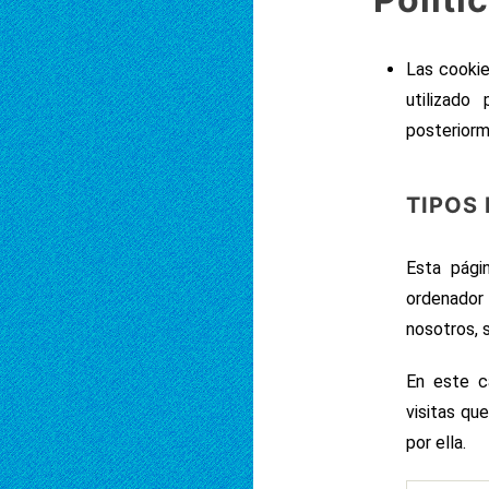
Las cookie
utilizado
posteriorm
TIPOS
Esta pági
ordenador
nosotros, 
En este ca
visitas qu
por ella.