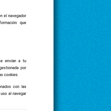
n el navegador
nformación que
se envían a tu
gestionada por
as cookies.
onados con las
 uso al navegar