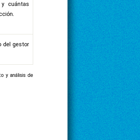
 y cuántas
cción.
o del gestor
o y análisis de