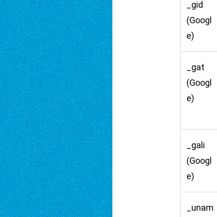
_gid
(Googl
e)
_gat
(Googl
e)
_gali
(Googl
e)
_unam