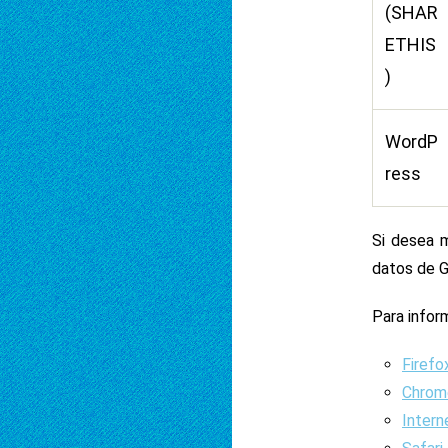
(SHAR
ETHIS
)
WordP
ress
Si desea m
datos de 
Para infor
Firefo
Chrom
Intern