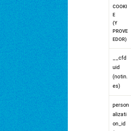
COOKI
E
(Y
PROVE
EDOR)
__cfd
uid
(notin.
es)
person
alizati
on_id