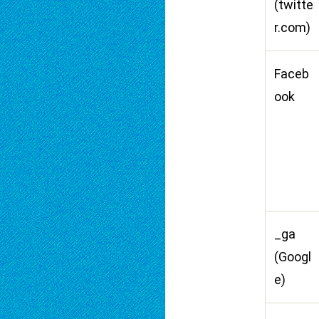
(twitte
r.com)
Faceb
ook
_ga
(Googl
e)