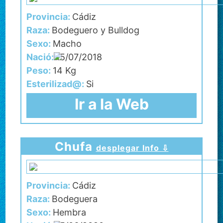
Provincia:
Cádiz
Raza:
Bodeguero y Bulldog
Sexo:
Macho
Nació:
15/07/2018
Peso:
14 Kg
Esterilizad@:
Si
Ir a la Web
Chufa
desplegar Info ⇩
Provincia:
Cádiz
Raza:
Bodeguera
Sexo:
Hembra