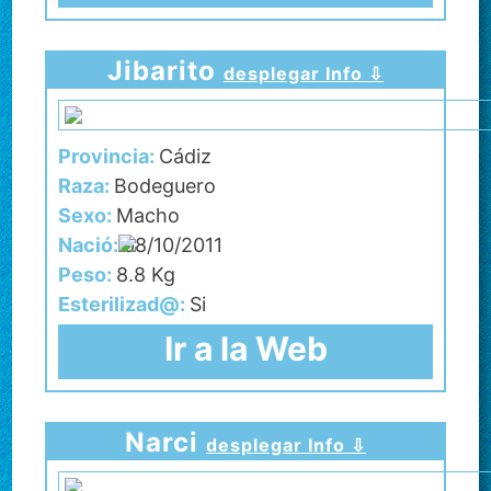
Jibarito
desplegar Info ⇩
Provincia:
Cádiz
Raza:
Bodeguero
Sexo:
Macho
Nació:
08/10/2011
Peso:
8.8 Kg
Esterilizad@:
Si
Ir a la Web
Narci
desplegar Info ⇩