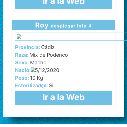
Ir a la Web
Roy
desplegar Info ⇩
Provincia:
Cádiz
Raza:
Mix de Podenco
Sexo:
Macho
Nació:
25/12/2020
Peso:
10 Kg
Esterilizad@:
Si
Ir a la Web