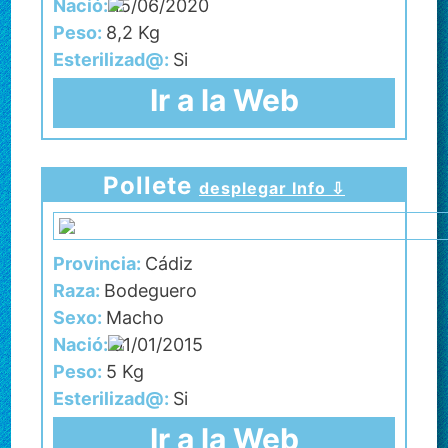
Nació:
15/06/2020
Peso:
8,2 Kg
Esterilizad@:
Si
Ir a la Web
Pollete
desplegar Info ⇩
Provincia:
Cádiz
Raza:
Bodeguero
Sexo:
Macho
Nació:
01/01/2015
Peso:
5 Kg
Esterilizad@:
Si
Ir a la Web