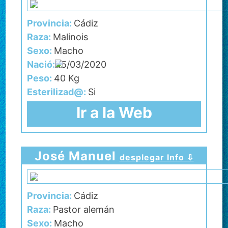
Provincia:
Cádiz
Raza:
Malinois
Sexo:
Macho
Nació:
15/03/2020
Peso:
40 Kg
Esterilizad@:
Si
Ir a la Web
José Manuel
desplegar Info ⇩
Provincia:
Cádiz
Raza:
Pastor alemán
Sexo:
Macho