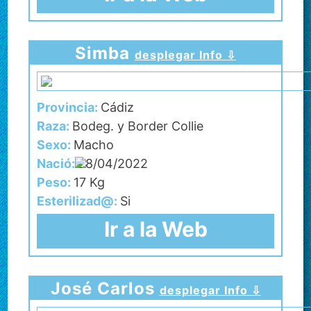
Simba
desplegar Info ⇩
Provincia:
Cádiz
Raza:
Bodeg. y Border Collie
Sexo:
Macho
Nació:
28/04/2022
Peso:
17 Kg
Esterilizad@:
Si
Ir a la Web
José Carlos
desplegar Info ⇩