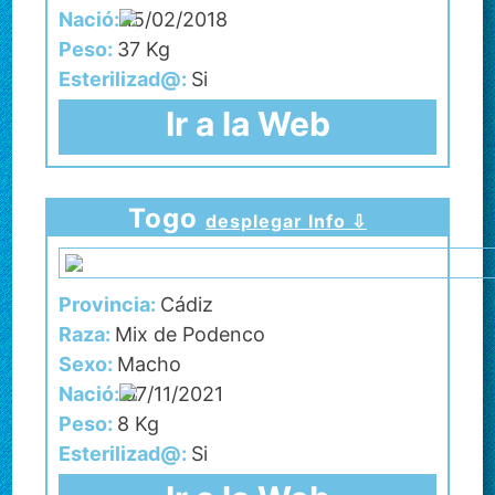
Nació:
15/02/2018
Peso:
37 Kg
Esterilizad@:
Si
Ir a la Web
Togo
desplegar Info ⇩
Provincia:
Cádiz
Raza:
Mix de Podenco
Sexo:
Macho
Nació:
07/11/2021
Peso:
8 Kg
Esterilizad@:
Si