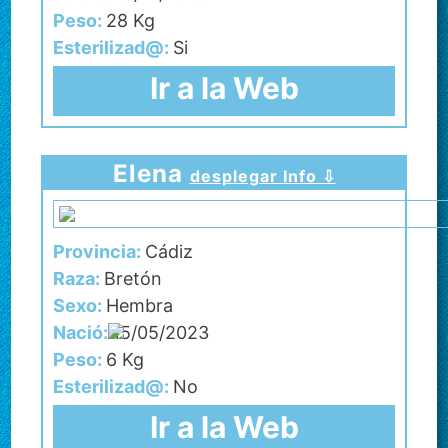
Peso:
28 Kg
Esterilizad@:
Si
Ir a la Web
Elena
desplegar Info ⇩
Provincia:
Cádiz
Raza:
Bretón
Sexo:
Hembra
Nació:
15/05/2023
Peso:
6 Kg
Esterilizad@:
No
Ir a la Web