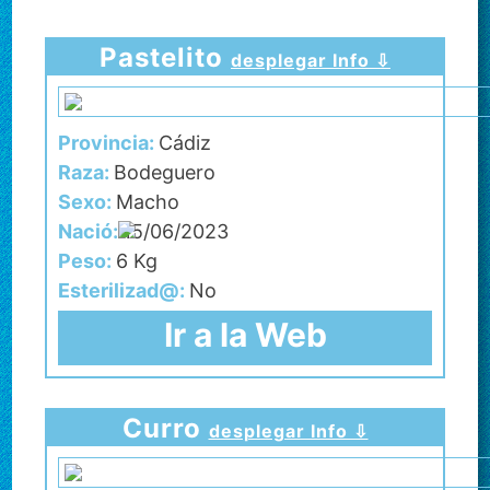
Pastelito
desplegar Info ⇩
Provincia:
Cádiz
Raza:
Bodeguero
Sexo:
Macho
Nació:
15/06/2023
Peso:
6 Kg
Esterilizad@:
No
Ir a la Web
Curro
desplegar Info ⇩