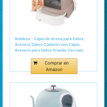
Nobleza - Cajas de Arena para Gatos,
Arenero Gatos Cubierto con Cajon,
Arenero para Gatos Grande Cerrado,
Caja de Arena Cagadero Gato sin Olores
con Pala, L52*W42*H38.5CM, Marrón
Comprar en
Amazon