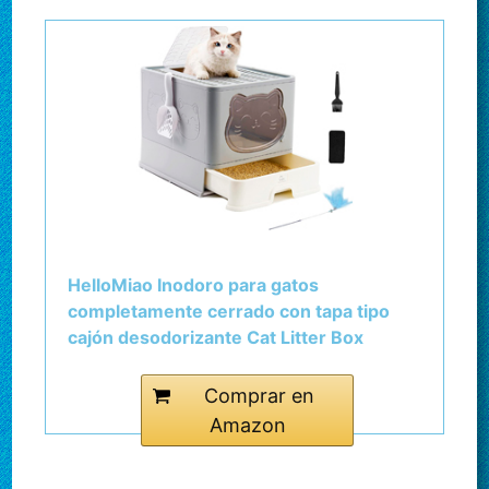
HelloMiao Inodoro para gatos
completamente cerrado con tapa tipo
cajón desodorizante Cat Litter Box
grande plegable gatos con pala de
plástico para mascotas adecuado para
Comprar en
gatos de todas las edades
Amazon