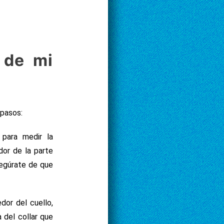
 de mi
 pasos:
 para medir la
dor de la parte
segúrate de que
dor del cuello,
a del collar que