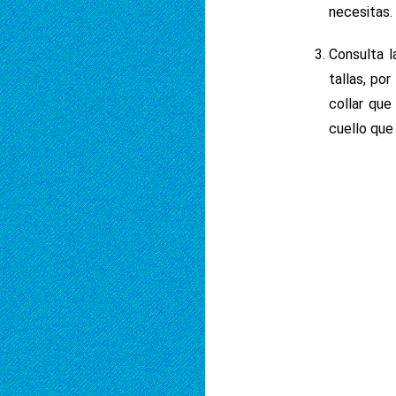
necesitas.
Consulta l
tallas, po
collar que
cuello que