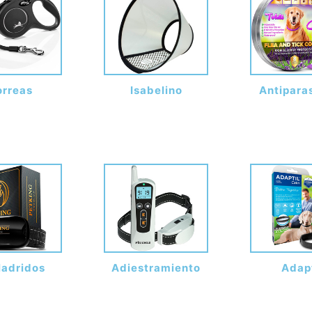
orreas
Isabelino
Antiparas
ladridos
Adiestramiento
Adapt