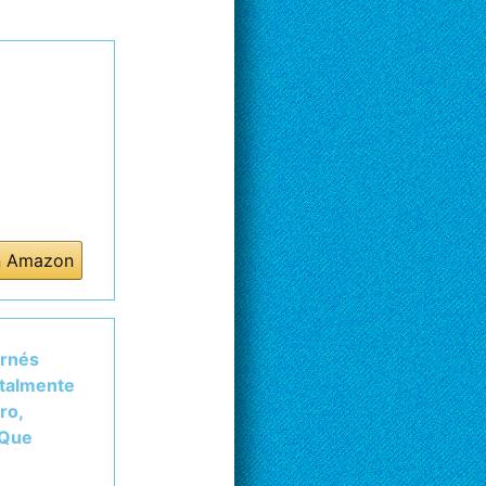
n Amazon
arnés
otalmente
ro,
 Que