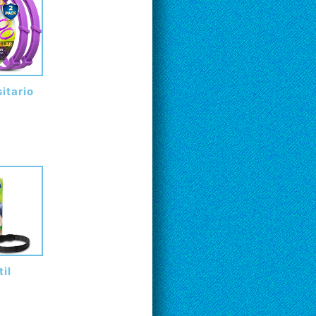
itario
il