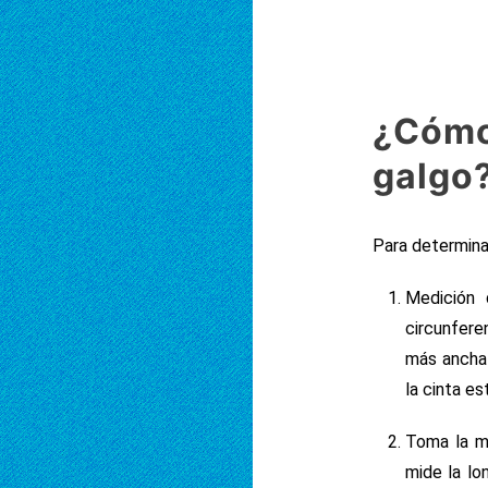
¿Cómo
galgo
Para determinar
Medición 
circunfere
más ancha 
la cinta e
Toma la me
mide la lo