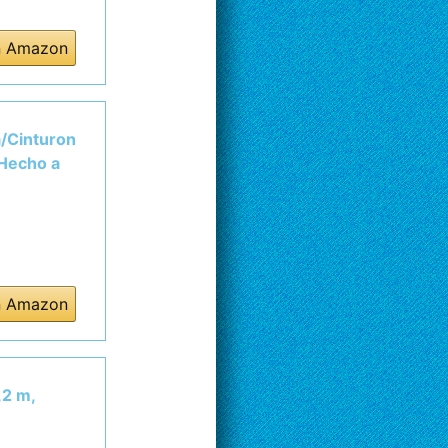
n Amazon
a/Cinturon
 Hecho a
n Amazon
,2 m,