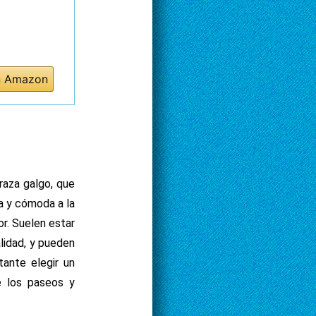
n Amazon
raza galgo, que
a y cómoda a la
or. Suelen estar
lidad, y pueden
ante elegir un
e los paseos y