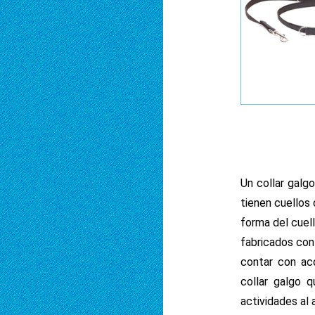
Un collar galg
tienen cuellos
forma del cuell
fabricados con
contar con ac
collar galgo 
actividades al a