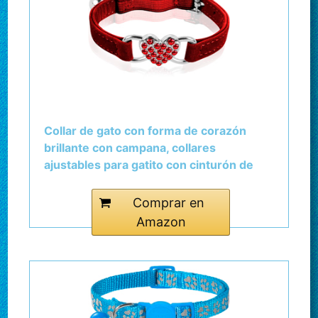
Collar de gato con forma de corazón
brillante con campana, collares
ajustables para gatito con cinturón de
seguridad, collar de mascota con
diamantes de imitación para perros
Comprar en
pequeños (rojo)
Amazon