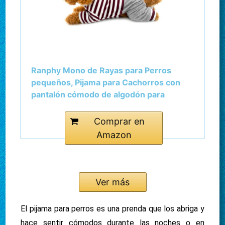
Ranphy Mono de Rayas para Perros
pequeños, Pijama para Cachorros con
pantalón cómodo de algodón para
Mascotas, Ropa de Gato, Pijamas,
Camiseta para niños, Invierno marrón L
Comprar en
Amazon
Ver más
El pijama para perros es una prenda que los abriga y
hace sentir cómodos durante las noches o en