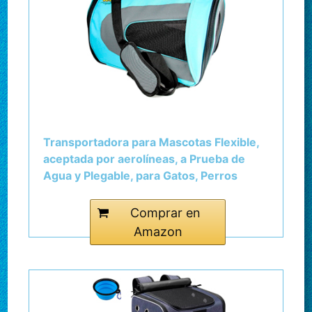
Transportadora para Mascotas Flexible,
aceptada por aerolíneas, a Prueba de
Agua y Plegable, para Gatos, Perros
pequeños y Cachorros, para Aviones y
Autos (46 x 29 x 25,4 cm)
Comprar en
Amazon