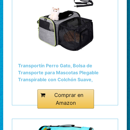
Transportín Perro Gato, Bolsa de
Transporte para Mascotas Plegable
Transpirable con Colchón Suave,
Transportín Perro Pequeño Mascotas
Cómodo Bolso para Transporte en Tren,
Comprar en
43 x 28 x 28 cm, Gris
Amazon