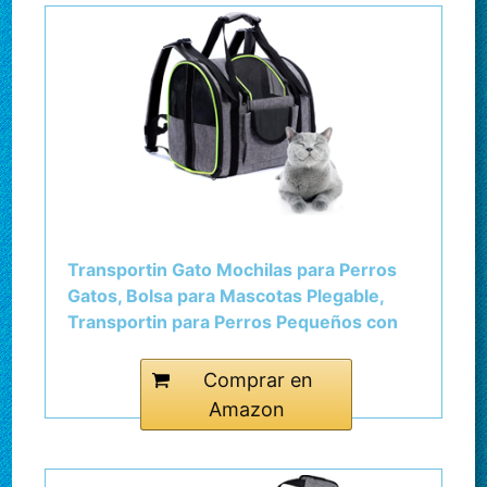
Transportin Gato Mochilas para Perros
Gatos, Bolsa para Mascotas Plegable,
Transportin para Perros Pequeños con
Correa de Hombro Ajustable para Viajar
en Tren/Automóvil/Avión (Verde)
Comprar en
Amazon