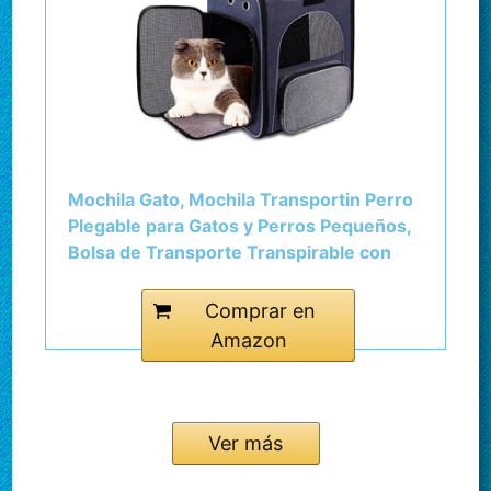
Mochila Gato, Mochila Transportin Perro
Plegable para Gatos y Perros Pequeños,
Bolsa de Transporte Transpirable con
Correa de Seguridad Interior + Tazón,
Ideal para Viajes, Uso al Aire Libre
Comprar en
Amazon
Ver más