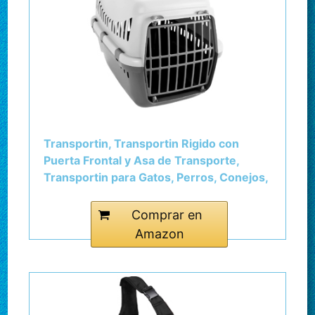
Transportin, Transportin Rigido con
Puerta Frontal y Asa de Transporte,
Transportin para Gatos, Perros, Conejos,
Transportin Desmontable, Transportin
con enganches para Coche (M)
Comprar en
Amazon