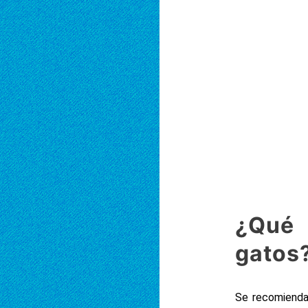
¿Qué 
gatos
Se recomienda 