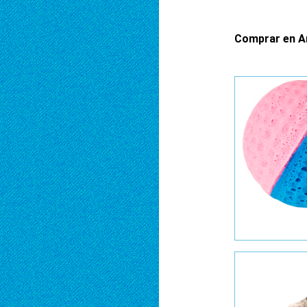
Comprar en A