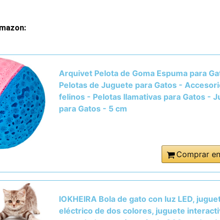
mazon:
Arquivet Pelota de Goma Espuma para Ga
Pelotas de Juguete para Gatos - Accesori
felinos - Pelotas llamativas para Gatos - 
para Gatos - 5 cm
Comprar e
IOKHEIRA Bola de gato con luz LED, jugue
eléctrico de dos colores, juguete interact