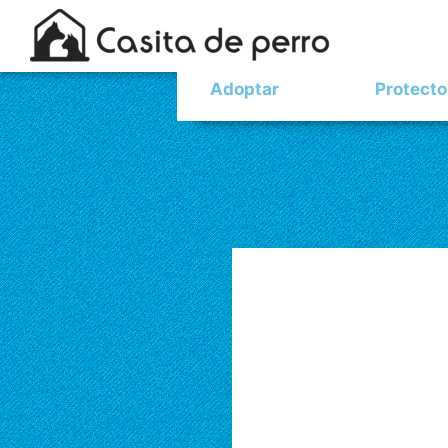
Adoptar
Protecto