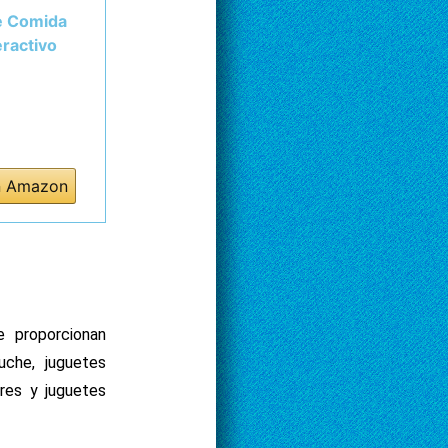
e Comida
eractivo
n Amazon
e proporcionan
uche, juguetes
ores y juguetes