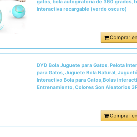
gatos, bola autogiratoria de 360 grados, b
interactiva recargable (verde oscuro)
Comprar e
DYD Bola Juguete para Gatos, Pelota Inter
para Gatos, Juguete Bola Natural, Juguet
Interactivo Bola para Gatos,Bolas interact
Entrenamiento, Colores Son Aleatorios 3
Comprar e