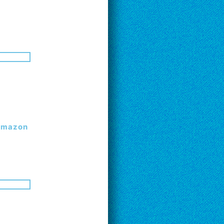
Amazon