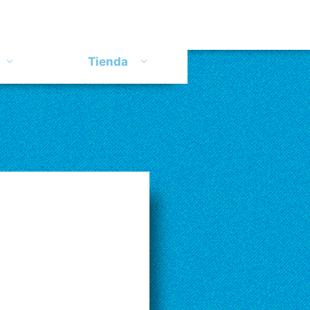
Tienda