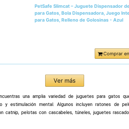
PetSafe Slimcat – Juguete Dispensador d
para Gatos, Bola Dispensadora, Juego Int
para Gatos, Relleno de Golosinas - Azul
Comprar e
Ver más
cuentras una amplia variedad de juguetes para gatos qu
to y estimulación mental. Algunos incluyen ratones de pel
on catnip, pelotas con cascabeles, túneles, juguetes rascad