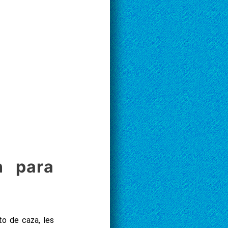
n para
to de caza, les