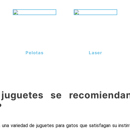
Pelotas
Laser
juguetes se recomienda
?
una variedad de juguetes para gatos que satisfagan su instin