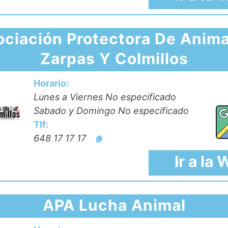
ciación Protectora De Anim
Zarpas Y Colmillos
Horario:
Lunes a Viernes No especificado
Sabado y Domingo No especificado
Tlf:
648 17 17 17
Ir a la
APA Lucha Animal