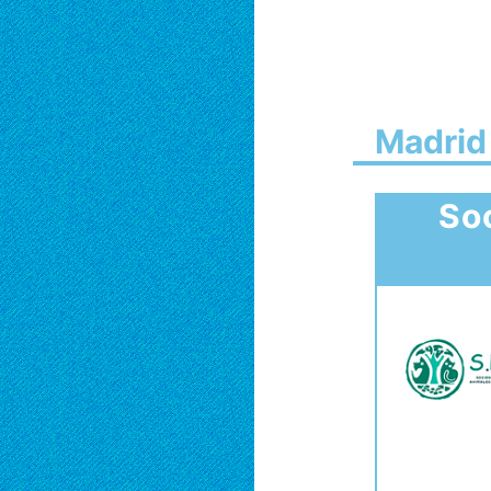
Madrid
So