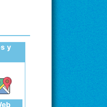
s y
 Web