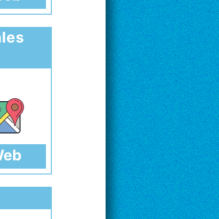
ales
 Web