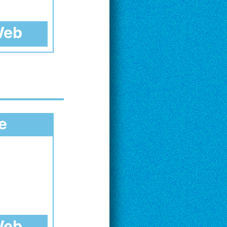
 Web
e
 Web