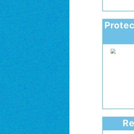
Protec
Re