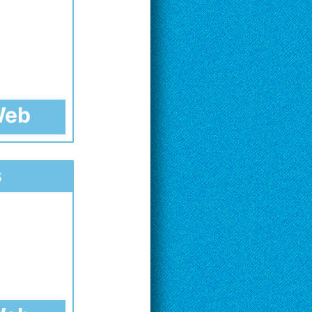
 Web
s