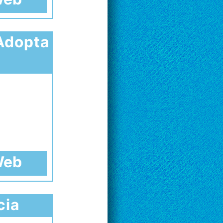
"Adopta
 Web
cia