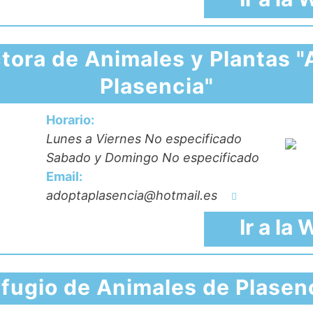
tora de Animales y Plantas 
Plasencia"
Horario:
Lunes a Viernes No especificado
Sabado y Domingo No especificado
Email:
adoptaplasencia@hotmail.es
Ir a la
fugio de Animales de Plasen