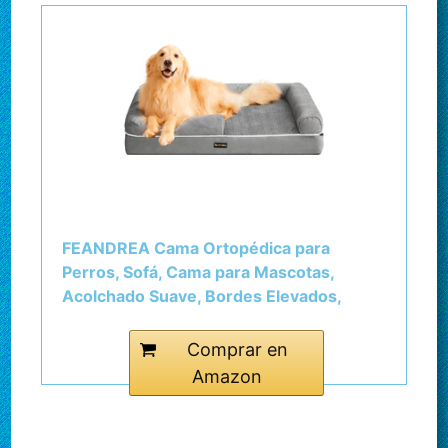
FEANDREA Cama Ortopédica para
Perros, Sofá, Cama para Mascotas,
Acolchado Suave, Bordes Elevados,
Funda Extraíble y Lavable, L (106 x 80 x
25 cm), Antideslizante, Gris Claro
Comprar en
PGW077G02
Amazon