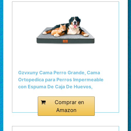
Gzvxuny Cama Perro Grande, Cama
Ortopedica para Perros Impermeable
con Espuma De Caja De Huevos,
Colchoneta Perro Lavable con Funda
Desenfundable, Antideslizante, Gris
Comprar en
XL(104x74x10cm)
Amazon