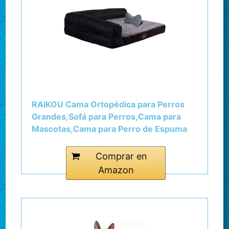
RAIKOU Cama Ortopédica para Perros
Grandes,Sofá para Perros,Cama para
Mascotas,Cama para Perro de Espuma
viscoelástica,Desmontable y Lavable
(Gris Mezclado,80 * 60cm)
Comprar en
Amazon