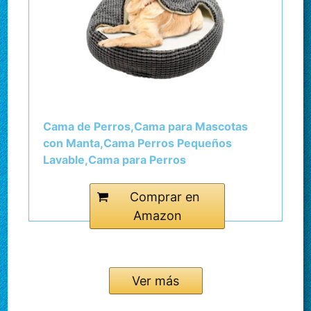
Cama de Perros,Cama para Mascotas
con Manta,Cama Perros Pequeños
Lavable,Cama para Perros
Antideslizantes con Relleno de Fibras
Suave,Sofá para Perros 60x60x15cm,Se
Comprar en
Adapta a Mascotas de hasta 12kg
Amazon
Ver más