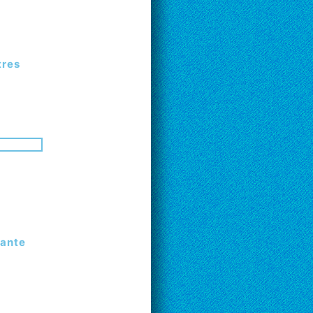
tres
ante