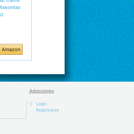
la, Cama
 Mascotas
s)
n Amazon
Adopciones
Login
Registrarse