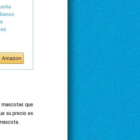
queño
dianos
me
ose
n Amazon
e mascotas que
ue su precio es
 mascota.