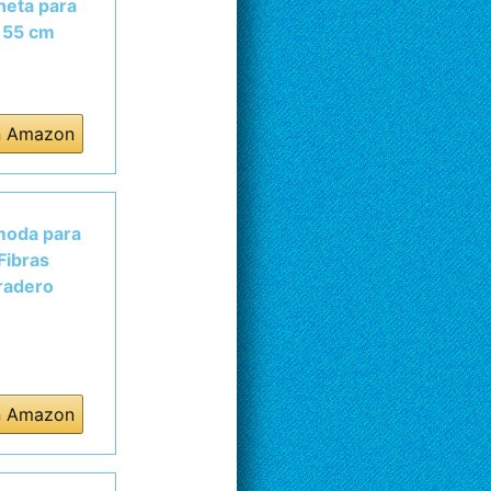
neta para
 55 cm
n Amazon
moda para
Fibras
radero
n Amazon