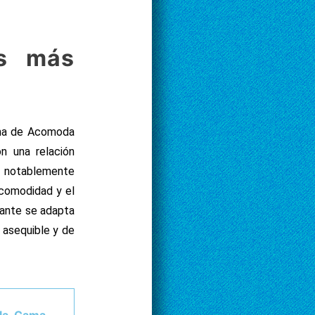
os más
ama de Acomoda
n una relación
es notablemente
 comodidad y el
gante se adapta
 asequible y de