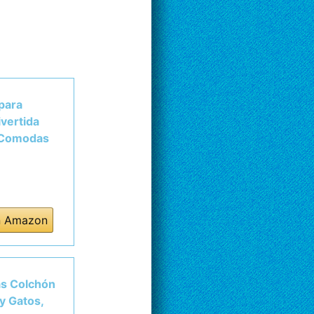
para
vertida
n Comodas
n Amazon
as Colchón
y Gatos,