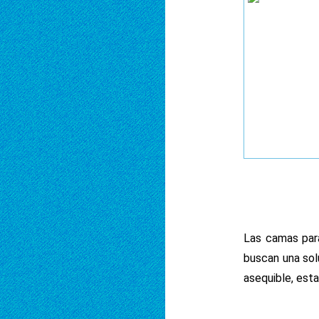
Las camas par
buscan una sol
asequible, est